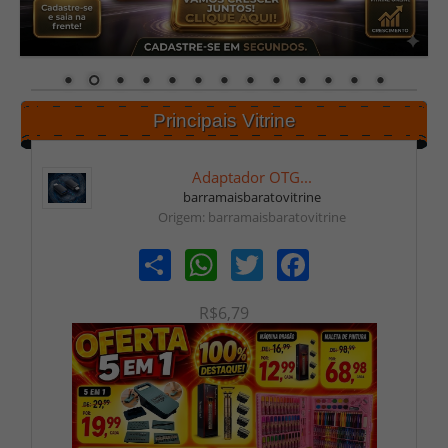
Principais Vitrine
Adaptador OTG...
barramaisbaratovitrine
Origem: barramaisbaratovitrine
Share
WhatsApp
Twitter
Facebook
R$6,79