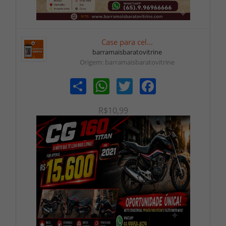
Case para cel...
barramaisbaratovitrine
Origem: barramaisbaratovitrine
Share
WhatsApp
Twitter
Facebook
R$10,99