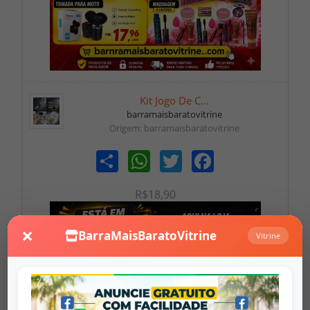
Kit Jogo De C...
barramaisbaratovitrine
Origem: barramaisbaratovitrine
Share
WhatsApp
Twitter
Facebook
R$18,90
×
BarraMaisBaratoVitrine
Vitrine