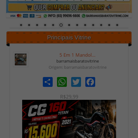
Principais Vitrine
5 Em 1 Mandol...
barramaisbaratovitrine
Origem: barramaisbaratovitrine
Share
WhatsApp
Twitter
Facebook
R$29,99