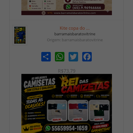
Kite copa do ...
barramaisbaratovitrine
Origem: barramaisbaratovitrine
Share
WhatsApp
Twitter
Facebook
R$73,79