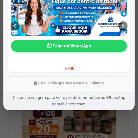
Cabo Inova Ti...
barramaisbaratovitrine
Falar no WhatsApp
Origem: barramaisbaratovitrine
Share
WhatsApp
Twitter
Facebook
R$14,99
Esta janela aparece a cada 40 minutos
Clique na imagem para ver o produto ou no botão WhatsApp
para falar conosco!