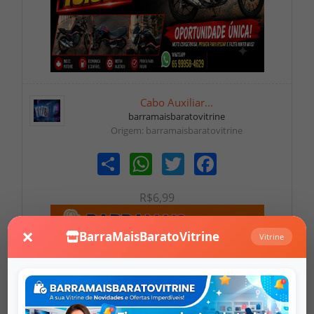
Cabo Auxiliar...
barramaisbaratovitrine
Origem: barramaisbaratovitrine
Share
WhatsApp
Twitter
Facebook
R$6,99
×
BarraMaisBaratoVitrine
Vitrine