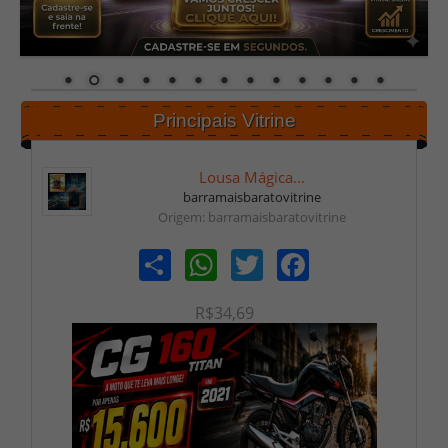
Principais Vitrine
Lousa Mágica...
barramaisbaratovitrine
Origem: barramaisbaratovitrine
Share
WhatsApp
Twitter
Facebook
R$34,69