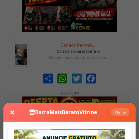
Caneca Person...
barramaisbaratovitrine
Origem: barramaisbaratovitrine
Share
WhatsApp
Twitter
Facebook
R$24,99
×
BarraMaisBaratoVitrine
Vitrine