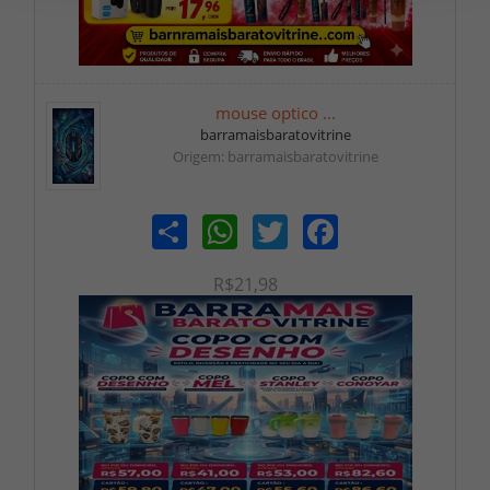
mouse optico ...
barramaisbaratovitrine
Origem: barramaisbaratovitrine
Share
WhatsApp
Twitter
Facebook
R$21,98