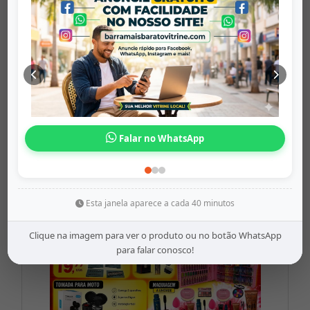
Conjunto De 4...
barramaisbaratovitrine
Origem: barramaisbaratovitrine
Falar no WhatsApp
Share
WhatsApp
Twitter
Facebook
R$22,99
Esta janela aparece a cada 40 minutos
Clique na imagem para ver o produto ou no botão WhatsApp
para falar conosco!