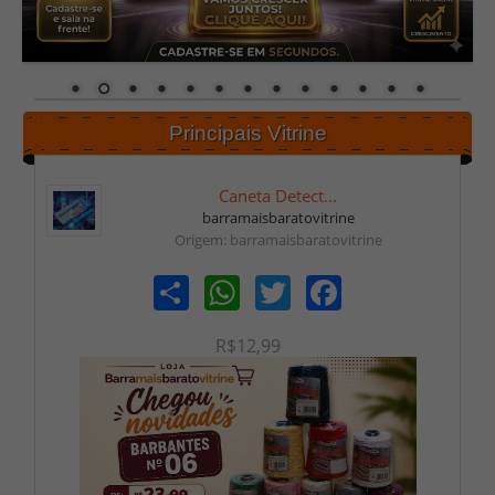
Principais Vitrine
Caneta Detect...
barramaisbaratovitrine
Origem: barramaisbaratovitrine
Share
WhatsApp
Twitter
Facebook
R$12,99