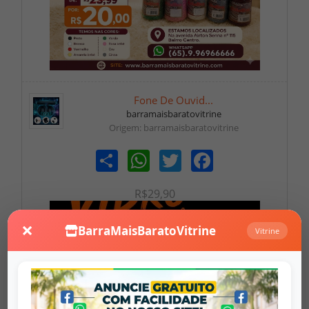
Fone De Ouvid...
barramaisbaratovitrine
Origem: barramaisbaratovitrine
Share
WhatsApp
Twitter
Facebook
R$29,90
×
BarraMaisBaratoVitrine
Vitrine