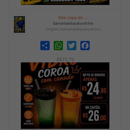
Kite copa do ...
barramaisbaratovitrine
Origem: barramaisbaratovitrine
Share
WhatsApp
Twitter
Facebook
R$73,79