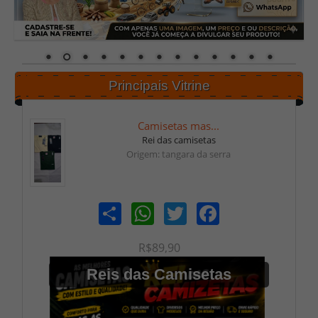
Principais Vitrine
Camisetas mas...
Rei das camisetas
Origem: tangara da serra
Share
WhatsApp
Twitter
Facebook
R$89,90
Reis das Camisetas