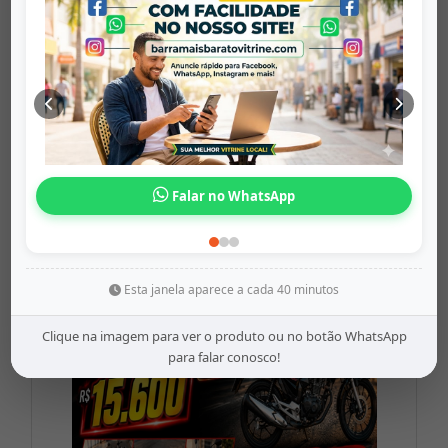
Chinelo Sand...
barramaisbaratovitrine
Origem: barramaisbaratovitrine
Falar no WhatsApp
Share
WhatsApp
Twitter
Facebook
R$86,89
Esta janela aparece a cada 40 minutos
Clique na imagem para ver o produto ou no botão WhatsApp
para falar conosco!