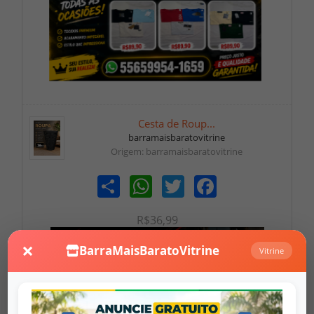
Cesta de Roup...
barramaisbaratovitrine
Origem: barramaisbaratovitrine
Share
WhatsApp
Twitter
Facebook
R$36,99
×
BarraMaisBaratoVitrine
Vitrine