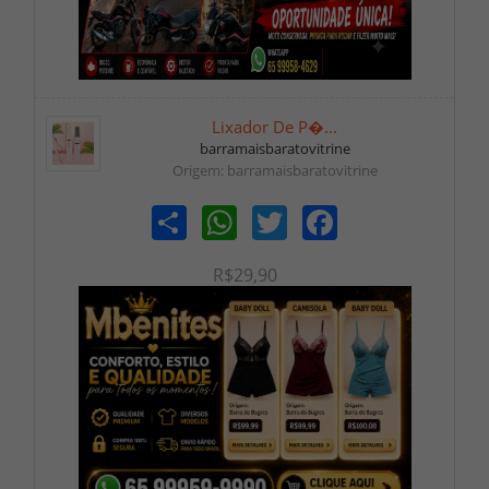
Lixador De P�...
barramaisbaratovitrine
Origem: barramaisbaratovitrine
Share
WhatsApp
Twitter
Facebook
R$29,90