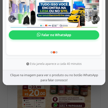
LNBF KU Simpl...
barramaisbaratovitrine
Origem: barramaisbaratovitrine
Falar no WhatsApp
Share
WhatsApp
Twitter
Facebook
R$26,90
Esta janela aparece a cada 40 minutos
Clique na imagem para ver o produto ou no botão WhatsApp
para falar conosco!