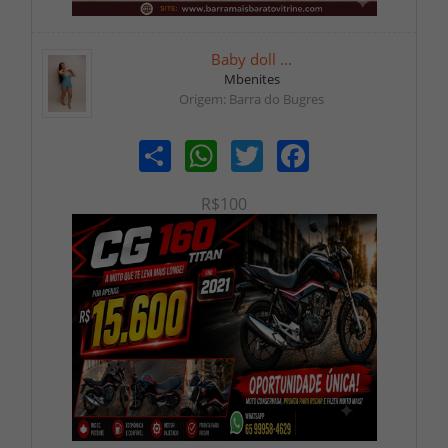
Baby doll ...
Mbenites
Origem: Barra do Bugres
Share
WhatsApp
Twitter
Facebook
R$100