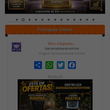
Principais Vitrine
Mini Adaptado...
barramaisbaratovitrine
Origem: barramaisbaratovitrine
Share
WhatsApp
Twitter
Facebook
R$28,69