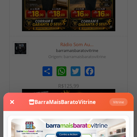
Rádio Som Au...
barramaisbaratovitrine
Origem: barramaisbaratovitrine
Share
WhatsApp
Twitter
Facebook
R$125,99
×
BarraMaisBaratoVitrine
Vitrine