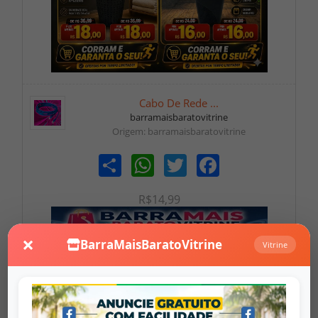
Cabo De Rede ...
barramaisbaratovitrine
Origem: barramaisbaratovitrine
Share
WhatsApp
Twitter
Facebook
R$14,99
×
BarraMaisBaratoVitrine
Vitrine