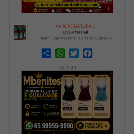
XAROPE NATURA...
Loja Artesanal
Origem: Loja Artesanal /Barra do Bugres-MT
Share
WhatsApp
Twitter
Facebook
R$25,49