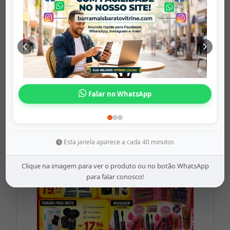
Garrafa Térm...
barramaisbaratovitrine
Origem: barramaisbaratovitrine
Falar no WhatsApp
Share
WhatsApp
Twitter
Facebook
R$35,81
Esta janela aparece a cada 40 minutos
Clique na imagem para ver o produto ou no botão WhatsApp
para falar conosco!