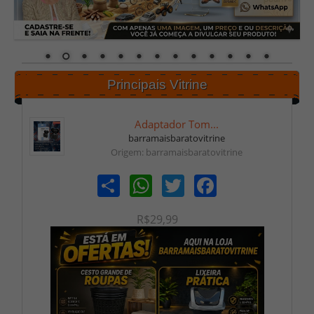
Principais Vitrine
Adaptador Tom...
barramaisbaratovitrine
Origem: barramaisbaratovitrine
Share
WhatsApp
Twitter
Facebook
R$29,99