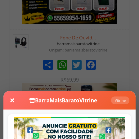
Fone De Ouvid...
barramaisbaratovitrine
Origem: barramaisbaratovitrine
Share
WhatsApp
Twitter
Facebook
R$69,99
×
BarraMaisBaratoVitrine
Vitrine