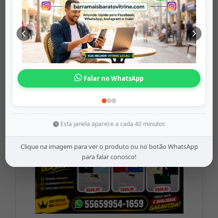
kit 3 copos c...
barramaisbaratovitrine
Origem: barramaisbaratovitrine
Falar no WhatsApp
Share
WhatsApp
Twitter
Facebook
R$28,90
Esta janela aparece a cada 40 minutos
Clique na imagem para ver o produto ou no botão WhatsApp
para falar conosco!