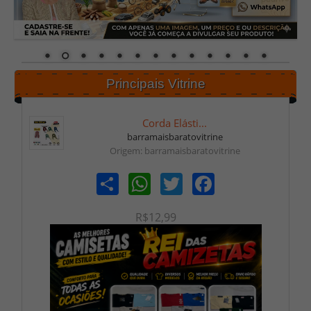
Principais Vitrine
Corda Elásti...
barramaisbaratovitrine
Origem: barramaisbaratovitrine
Share
WhatsApp
Twitter
Facebook
R$12,99