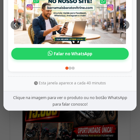
Cabo De Áudi...
barramaisbaratovitrine
Origem: barramaisbaratovitrine
Falar no WhatsApp
Share
WhatsApp
Twitter
Facebook
R$9,99
Esta janela aparece a cada 40 minutos
Clique na imagem para ver o produto ou no botão WhatsApp
para falar conosco!