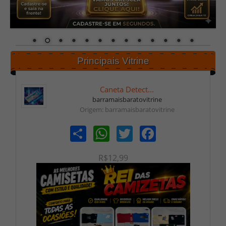
Principais Vitrine
Caneta Detect...
barramaisbaratovitrine
Origem: barramaisbaratovitrine
Share
WhatsApp
Twitter
Facebook
R$12,99