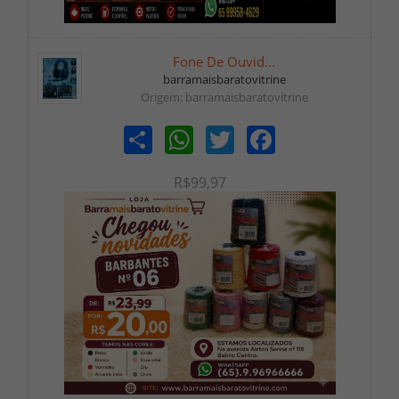
Fone De Ouvid...
barramaisbaratovitrine
Origem: barramaisbaratovitrine
Share
WhatsApp
Twitter
Facebook
R$99,97