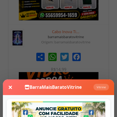
Cabo Inova Ti...
barramaisbaratovitrine
Origem: barramaisbaratovitrine
Share
WhatsApp
Twitter
Facebook
R$14,99
×
BarraMaisBaratoVitrine
Vitrine