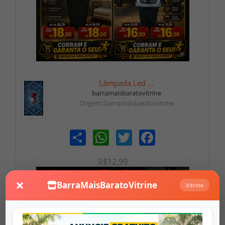
Lâmpada Led ...
barramaisbaratovitrine
Origem: barramaisbaratovitrine
Share
WhatsApp
Twitter
Facebook
R$12,99
×
BarraMaisBaratoVitrine
Vitrine