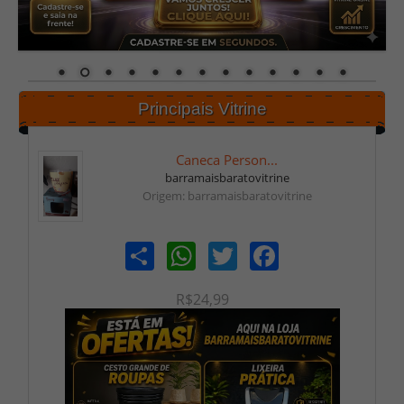
Principais Vitrine
Caneca Person...
barramaisbaratovitrine
Origem: barramaisbaratovitrine
Share
WhatsApp
Twitter
Facebook
R$24,99