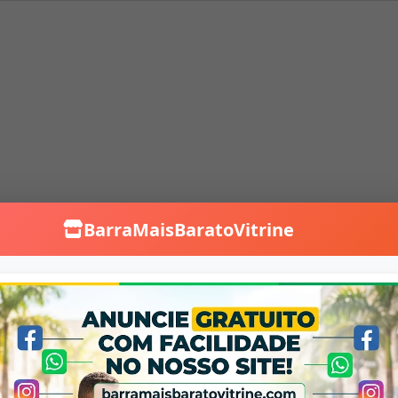
BarraMaisBaratoVitrine
Falar no WhatsApp