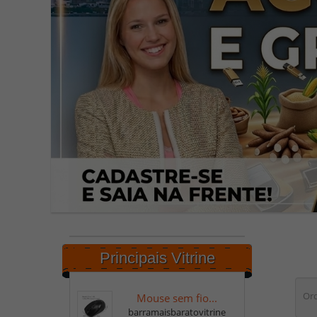
Principais Vitrine
Ord
Mouse sem fio...
barramaisbaratovitrine