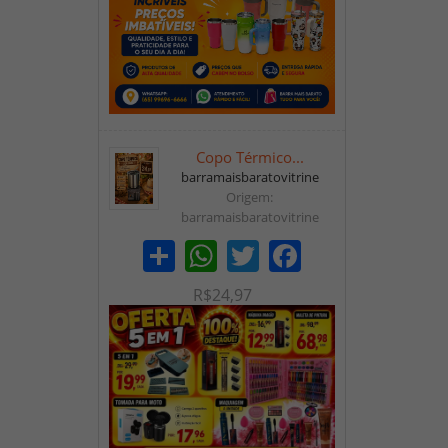
Copo Térmico...
barramaisbaratovitrine
Origem:
barramaisbaratovitrine
Share
WhatsApp
Twitter
Facebook
R$24,97