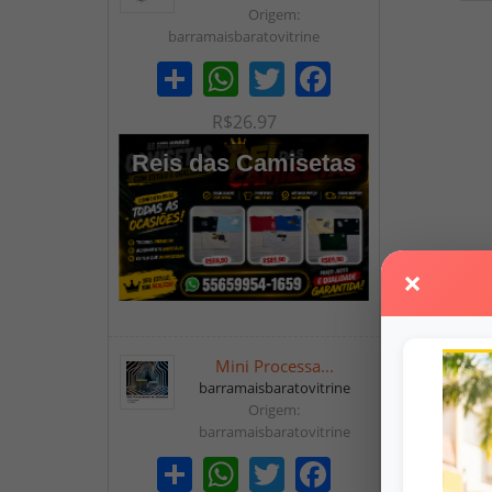
Origem:
barramaisbaratovitrine
Share
WhatsApp
Twitter
Facebook
R$26,97
Reis das Camisetas
×
Mini Processa...
barramaisbaratovitrine
Origem:
barramaisbaratovitrine
Share
WhatsApp
Twitter
Facebook