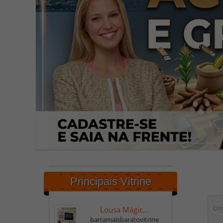
Principais Vitrine
Ord
Lousa Mágic...
barramaisbaratovitrine