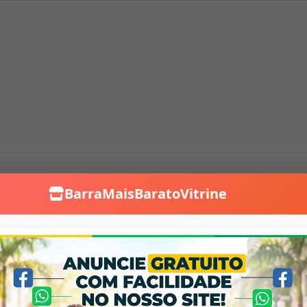
BarraMaisBaratoVitrine
Falar no WhatsApp