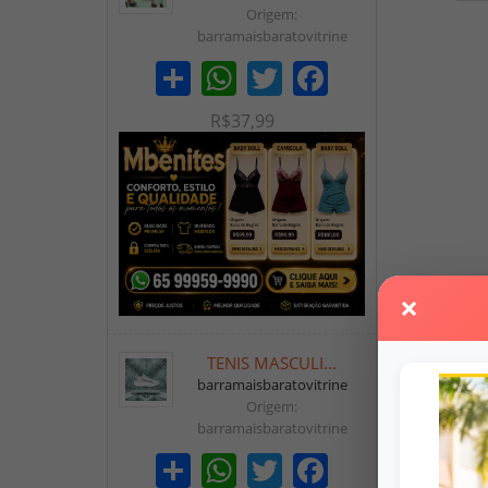
Origem:
barramaisbaratovitrine
Share
WhatsApp
Twitter
Facebook
R$37,99
×
TENIS MASCULI...
barramaisbaratovitrine
Origem:
barramaisbaratovitrine
Share
WhatsApp
Twitter
Facebook