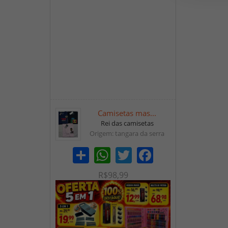
Camisetas mas...
Rei das camisetas
Origem: tangara da serra
Share
WhatsApp
Twitter
Facebook
R$98,99