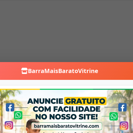
BarraMaisBaratoVitrine
Falar no WhatsApp