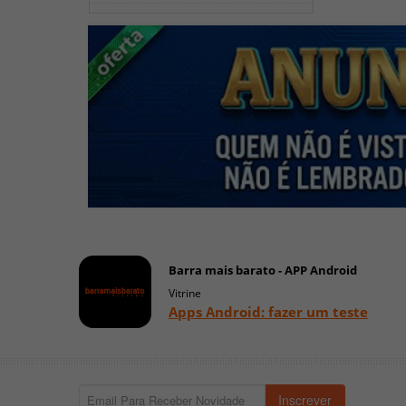
Barra mais barato - APP Android
Vitrine
Apps Android: fazer um teste
Inscrever