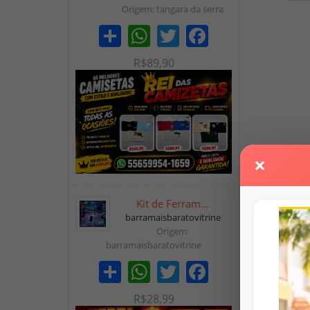
Origem: tangara da serra
Share
WhatsApp
Twitter
Facebook
R$89,90
×
Kit de Ferram...
barramaisbaratovitrine
Origem:
barramaisbaratovitrine
Share
WhatsApp
Twitter
Facebook
R$28,99