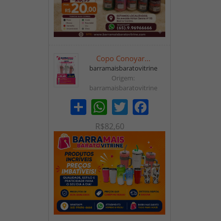
Copo Conoyar...
barramaisbaratovitrine
Origem:
barramaisbaratovitrine
Share
WhatsApp
Twitter
Facebook
R$82,60