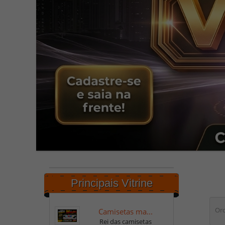
Principais Vitrine
Ord
Camisetas ma...
Rei das camisetas