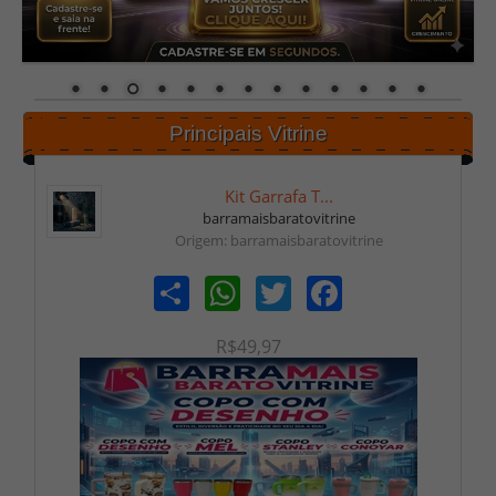
Principais Vitrine
Kit Garrafa T...
barramaisbaratovitrine
Origem: barramaisbaratovitrine
Share
WhatsApp
Twitter
Facebook
R$49,97