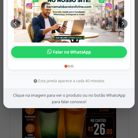
Amplificador ...
barramaisbaratovitrine
Origem: barramaisbaratovitrine
Falar no WhatsApp
Share
WhatsApp
Twitter
Facebook
R$75,99
Esta janela aparece a cada 40 minutos
Clique na imagem para ver o produto ou no botão WhatsApp
para falar conosco!