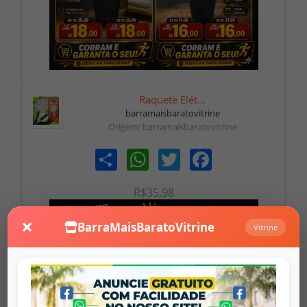
Raquete Elét...
barramaisbaratovitrine
Origem: barramaisbaratovitrine
Share
WhatsApp
Twitter
Facebook
R$35,98
×
BarraMaisBaratoVitrine
Vitrine