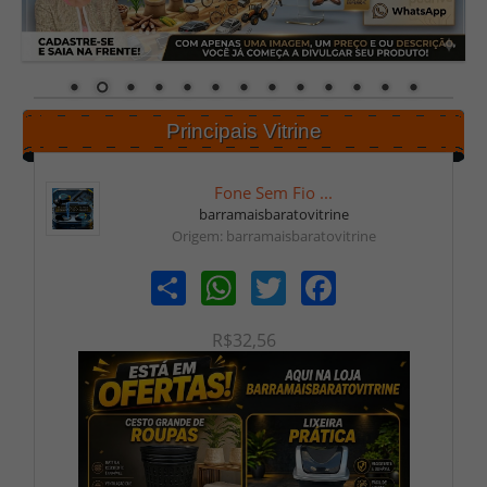
Principais Vitrine
Fone Sem Fio ...
barramaisbaratovitrine
Origem: barramaisbaratovitrine
Share
WhatsApp
Twitter
Facebook
R$32,56