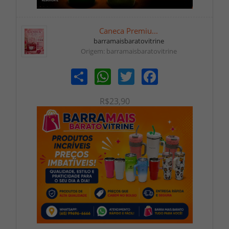
Caneca Premiu...
barramaisbaratovitrine
Origem: barramaisbaratovitrine
Share
WhatsApp
Twitter
Facebook
R$23,90