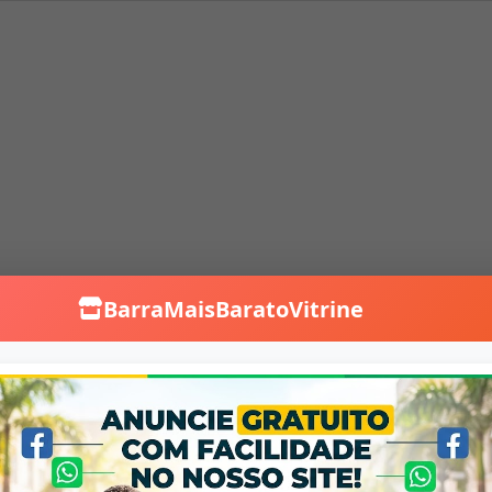
BarraMaisBaratoVitrine
Falar no WhatsApp