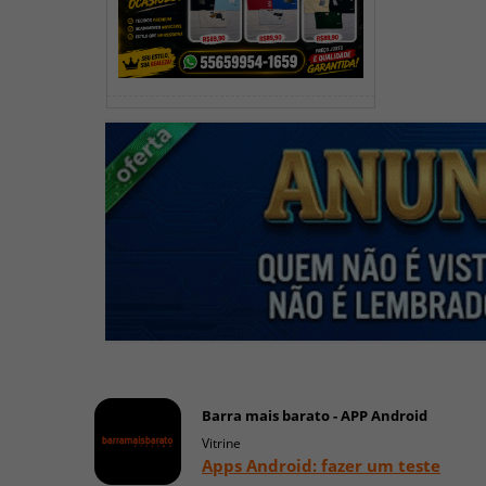
Barra mais barato - APP Android
Vitrine
Apps Android: fazer um teste