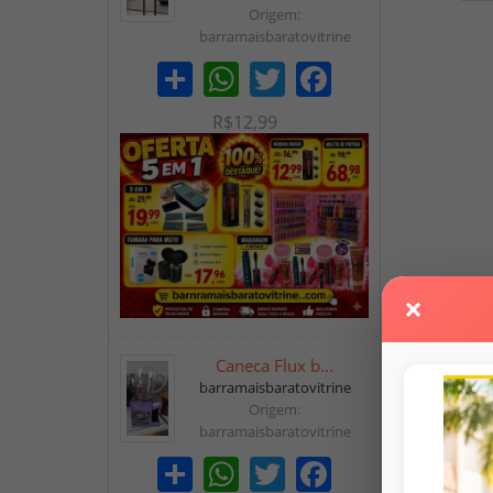
Origem:
barramaisbaratovitrine
Share
WhatsApp
Twitter
Facebook
R$12,99
×
Caneca Flux b...
barramaisbaratovitrine
Origem:
barramaisbaratovitrine
Share
WhatsApp
Twitter
Facebook