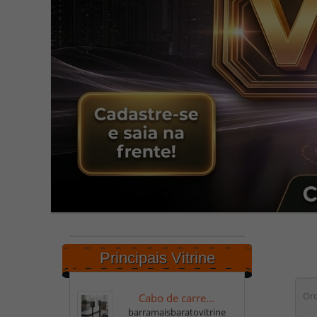
Principais Vitrine
Ord
Cabo de carre...
barramaisbaratovitrine