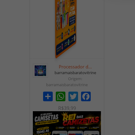
Processador d...
barramaisbaratovitrine
Origem:
barramaisbaratovitrine
Share
WhatsApp
Twitter
Facebook
R$39,99