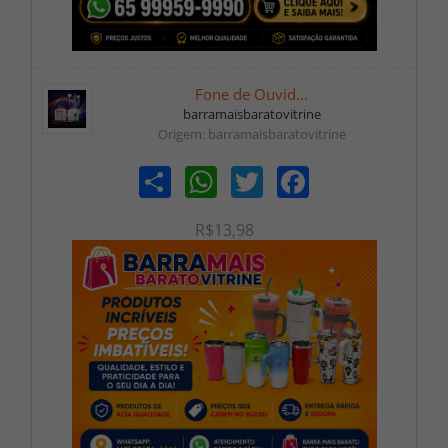
Fone de Ouvid...
barramaisbaratovitrine
Origem: barramaisbaratovitrine
Share
WhatsApp
Twitter
Facebook
R$13,98