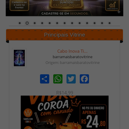
Principais Vitrine
Cabo Inova Ti...
barramaisbaratovitrine
Origem: barramaisbaratovitrine
Share
WhatsApp
Twitter
Facebook
R$14,99