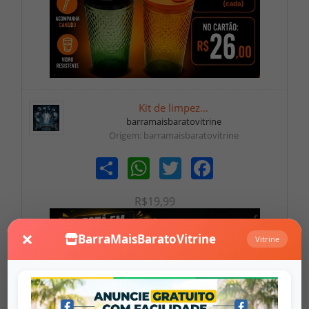
Kit de limpez...
barramaisbaratovitrine
Origem: barramaisbaratovitrine
Share
WhatsApp
Twitter
Facebook
R$19,99
×
BarraMaisBaratoVitrine
Vitrine