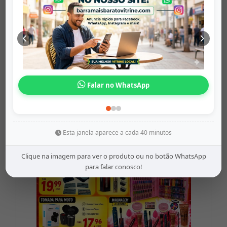
Amplificador ...
barramaisbaratovitrine
Origem: barramaisbaratovitrine
o WhatsApp
Share
WhatsApp
Twitter
Facebook
R$75,99
Esta janela aparece a cada 40 minutos
Clique na imagem para ver o produto ou no botão WhatsApp
para falar conosco!