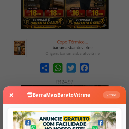
Copo Térmico...
barramaisbaratovitrine
Origem: barramaisbaratovitrine
Share
WhatsApp
Twitter
Facebook
R$24,97
×
BarraMaisBaratoVitrine
Vitrine
Falar no Whats