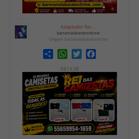
Adaptador Rec...
barramaisbaratovitrine
Origem: barramaisbaratovitrine
Share
WhatsApp
Twitter
Facebook
R$14,98