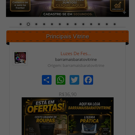
Principais Vitrine
Luzes De Fes...
barramaisbaratovitrine
Origem: barramaisbaratovitrine
Share
WhatsApp
Twitter
Facebook
R$36,90