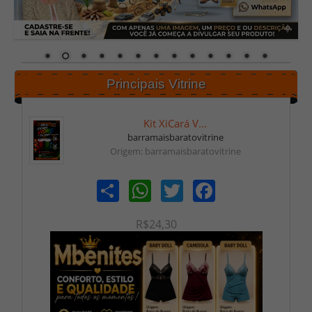
Principais Vitrine
Kit XiCará V...
barramaisbaratovitrine
Origem: barramaisbaratovitrine
Share
WhatsApp
Twitter
Facebook
R$24,30