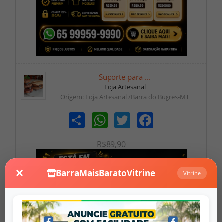
Suporte para ...
Loja Artesanal
Origem: Loja Artesanal /Barra do Bugres-MT
Share
WhatsApp
Twitter
Facebook
R$89,90
×
BarraMaisBaratoVitrine
Vitrine