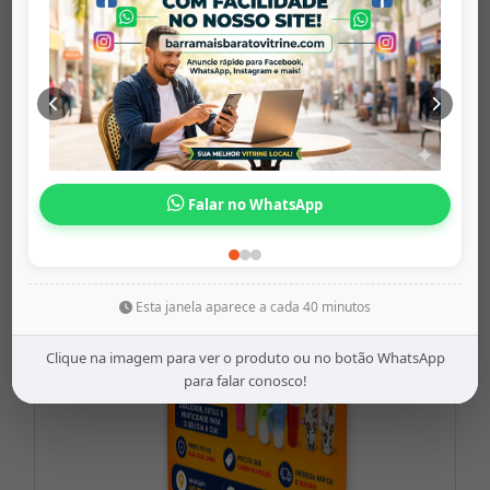
Mouse Xtrad U...
barramaisbaratovitrine
Origem: barramaisbaratovitrine
Falar no WhatsApp
Share
WhatsApp
Twitter
Facebook
R$13,99
Esta janela aparece a cada 40 minutos
Clique na imagem para ver o produto ou no botão WhatsApp
para falar conosco!