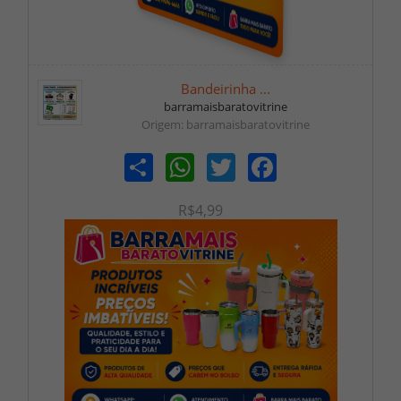
Bandeirinha ...
barramaisbaratovitrine
Origem: barramaisbaratovitrine
Share
WhatsApp
Twitter
Facebook
R$4,99