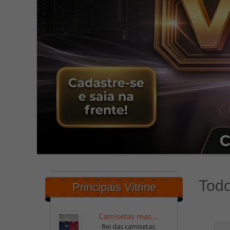
Todo
Principais Vitrine
Camisetas mas...
Rei das camisetas