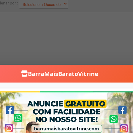
enar por :
BarraMaisBaratoVitrine
Falar no WhatsApp