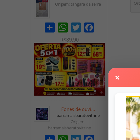
Ord
Origem: tangara da serra
Share
WhatsApp
Twitter
Facebook
R$89,90
×
Fones de ouvi...
barramaisbaratovitrine
Origem:
barramaisbaratovitrine