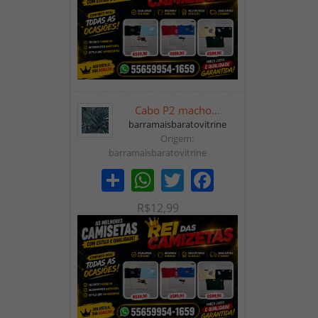
Cabo P2 macho...
barramaisbaratovitrine
Origem:
barramaisbaratovitrine
Share
WhatsApp
Twitter
Facebook
R$12,99