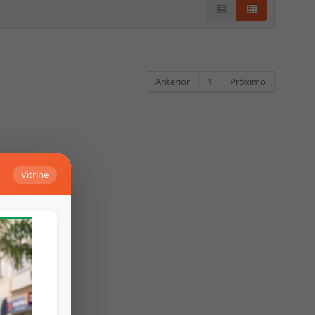
Anterior
1
Próximo
Vitrine
Falar no Whats