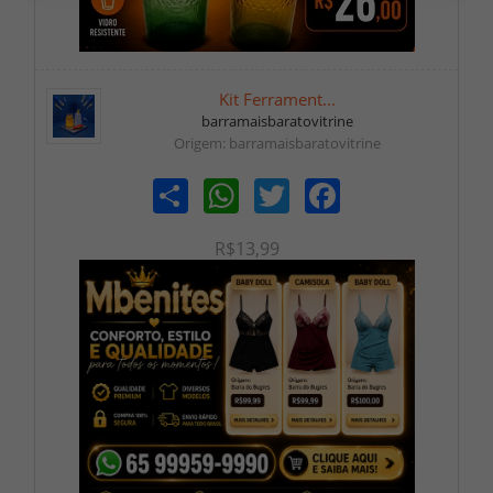
Kit Ferrament...
barramaisbaratovitrine
Origem: barramaisbaratovitrine
Share
WhatsApp
Twitter
Facebook
R$13,99