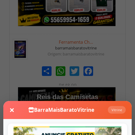
Ferramenta Ch...
barramaisbaratovitrine
Origem: barramaisbaratovitrine
Share
WhatsApp
Twitter
Facebook
R$48,99
Reis das Camisetas
×
BarraMaisBaratoVitrine
Vitrine