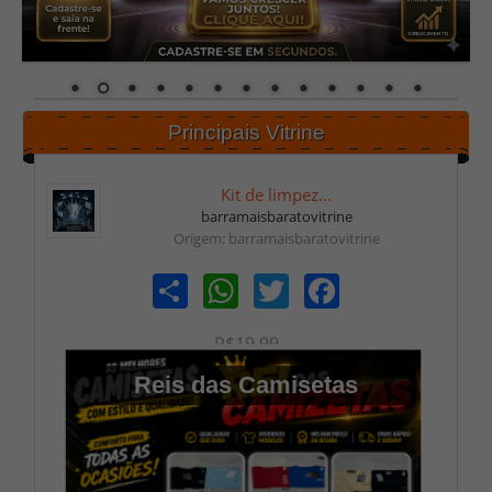
Principais Vitrine
Kit de limpez...
barramaisbaratovitrine
Origem: barramaisbaratovitrine
Share
WhatsApp
Twitter
Facebook
R$19,99
Reis das Camisetas