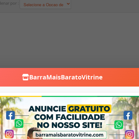
enar por :
BarraMaisBaratoVitrine
Falar no WhatsApp