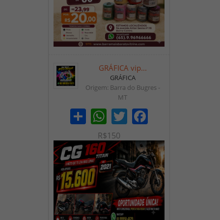
GRÁFICA vip...
GRÁFICA
Origem: Barra do Bugres -
MT
Share
WhatsApp
Twitter
Facebook
R$150