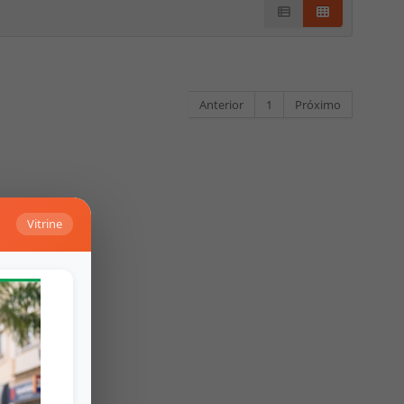
Anterior
1
Próximo
Vitrine
Falar no Whats