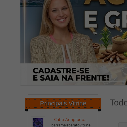
Todo
Principais Vitrine
Cabo Adaptado...
barramaisbaratovitrine