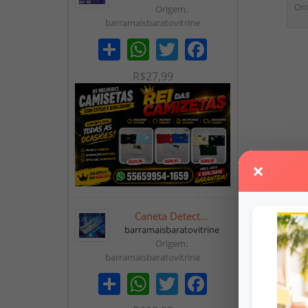
Ord
Origem:
barramaisbaratovitrine
Share
WhatsApp
Twitter
Facebook
R$27,99
×
Caneta Detect...
barramaisbaratovitrine
Origem:
barramaisbaratovitrine
Share
WhatsApp
Twitter
Facebook