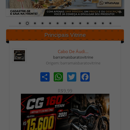
Principais Vitrine
Cabo De Áudi...
barramaisbaratovitrine
Origem: barramaisbaratovitrine
Share
WhatsApp
Twitter
Facebook
R$9,99