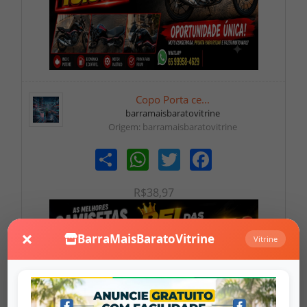
Copo Porta ce...
barramaisbaratovitrine
Origem: barramaisbaratovitrine
Share
WhatsApp
Twitter
Facebook
R$38,97
×
BarraMaisBaratoVitrine
Vitrine