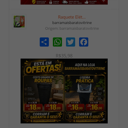
Raquete Elét...
barramaisbaratovitrine
Origem: barramaisbaratovitrine
Share
WhatsApp
Twitter
Facebook
R$35,98