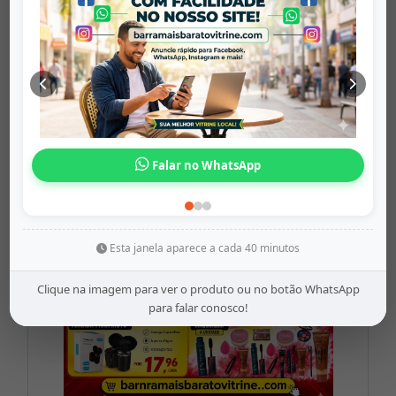
BARBANTES ...
barramaisbaratovitrine
Origem: barramaisbaratovitrine
Share
WhatsApp
Twitter
Facebook
Falar no WhatsApp
R$20,00
Esta janela aparece a cada 40 minutos
Clique na imagem para ver o produto ou no botão WhatsApp
para falar conosco!