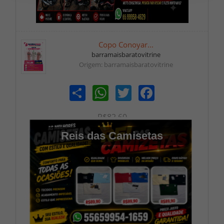
Copo Conoyar...
barramaisbaratovitrine
Origem: barramaisbaratovitrine
Share
WhatsApp
Twitter
Facebook
R$82,60
Reis das Camisetas