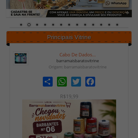
Principais Vitrine
Cabo De Dados...
barramaisbaratovitrine
Origem: barramaisbaratovitrine
Share
WhatsApp
Twitter
Facebook
R$19,99