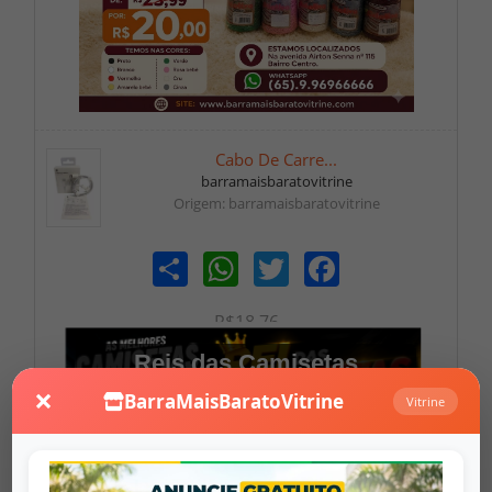
Cabo De Carre...
barramaisbaratovitrine
Origem: barramaisbaratovitrine
Share
WhatsApp
Twitter
Facebook
R$18,76
Reis das Camisetas
×
BarraMaisBaratoVitrine
Vitrine