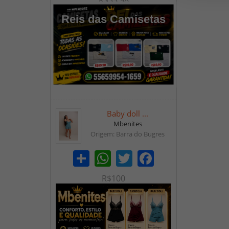
R$35,98
Reis das Camisetas
Baby doll ...
Mbenites
Origem: Barra do Bugres
Share
WhatsApp
Twitter
Facebook
R$100