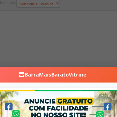
enar por :
BarraMaisBaratoVitrine
Falar no WhatsApp