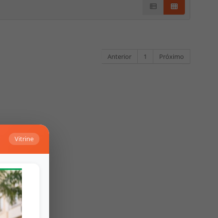
Anterior
1
Próximo
Vitrine
Falar no Whats