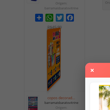
Ord
Origem:
barramaisbaratovitrine
Share
WhatsApp
Twitter
Facebook
R$45,99
×
copos decorad...
barramaisbaratovitrine
Origem: