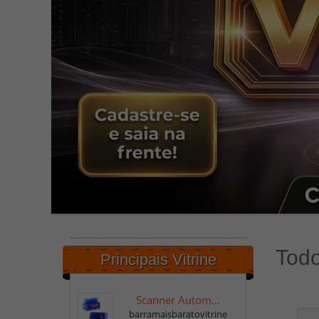
Todo
Principais Vitrine
Scanner Autom...
barramaisbaratovitrine