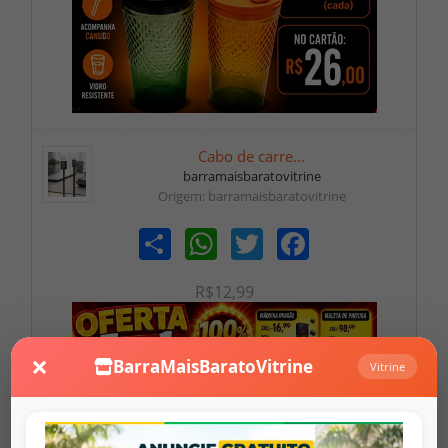
Cabo de carre...
barramaisbaratovitrine
Origem: barramaisbaratovitrine
Share
WhatsApp
Twitter
Facebook
R$12,99
×
BarraMaisBaratoVitrine
Vitrine