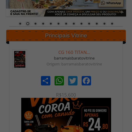
Principais Vitrine
CG 160 TITAN...
barramaisbaratovitrine
Origem: barramaisbaratovitrine
Share
WhatsApp
Twitter
Facebook
R$15.600