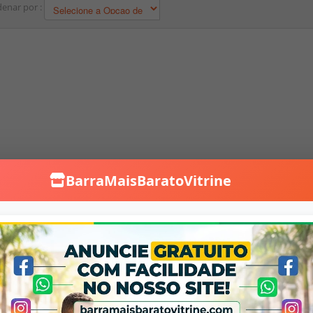
enar por :
BarraMaisBaratoVitrine
Falar no WhatsApp