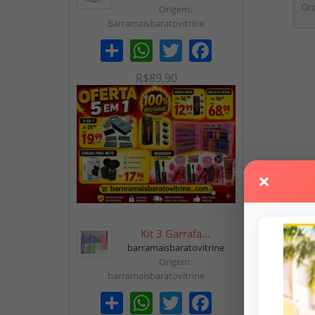
Ord
Origem:
barramaisbaratovitrine
Share
WhatsApp
Twitter
Facebook
R$89,90
×
Kit 3 Garrafa...
barramaisbaratovitrine
Origem:
barramaisbaratovitrine
Share
WhatsApp
Twitter
Facebook