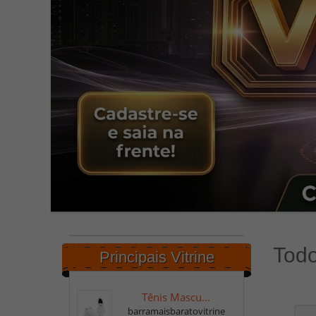
Todo
Principais Vitrine
Tênis Mascu...
barramaisbaratovitrine