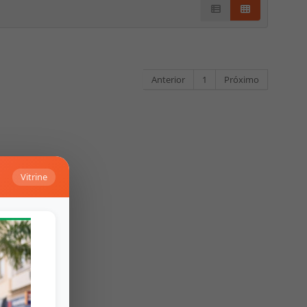
Anterior
1
Próximo
Vitrine
Falar no Whats