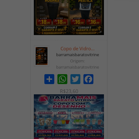
Copo de Vidro...
barramaisbaratovitrine
Origem:
barramaisbaratovitrine
Share
WhatsApp
Twitter
Facebook
R$23,60