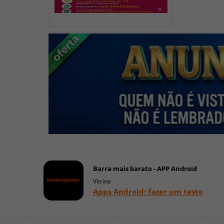
Barra mais barato - APP Android
Vitrine
Apps Android: fazer um teste