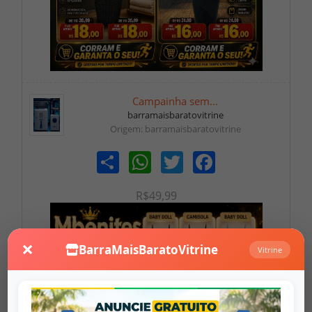
Campainha sem...
barramaisbaratovitrine
Origem: barramaisbaratovitrine
Share
WhatsApp
Twitter
Facebook
R$49,99
×
BarraMaisBaratoVitrine
Vitrine