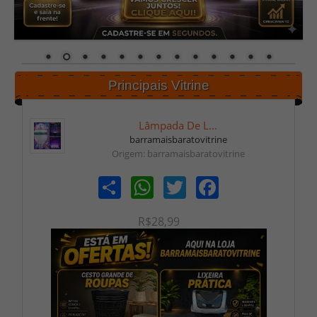
Principais Vitrine
Lâmpada De L...
barramaisbaratovitrine
Origem: barramaisbaratovitrine
Share
WhatsApp
Twitter
Facebook
R$28,99