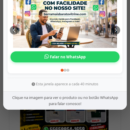
tripe de mesa...
barramaisbaratovitrine
Origem: barramaisbaratovitrine
Falar no WhatsApp
Share
WhatsApp
Twitter
Facebook
R$18,97
Reis das Camisetas
Esta janela aparece a cada 40 minutos
Clique na imagem para ver o produto ou no botão WhatsApp
para falar conosco!