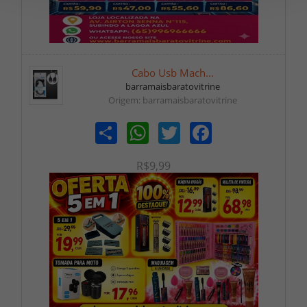
Cabo Usb Mach...
barramaisbaratovitrine
Origem: barramaisbaratovitrine
Share
WhatsApp
Twitter
Facebook
R$9,99