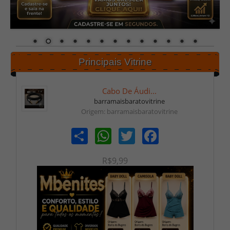
Principais Vitrine
Cabo De Áudi...
barramaisbaratovitrine
Origem: barramaisbaratovitrine
Share
WhatsApp
Twitter
Facebook
R$9,99