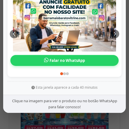
Caneca Flux M...
barramaisbaratovitrine
Origem: barramaisbaratovitrine
Falar no WhatsApp
Share
WhatsApp
Twitter
Facebook
R$24,99
Esta janela aparece a cada 40 minutos
Clique na imagem para ver o produto ou no botão WhatsApp
para falar conosco!