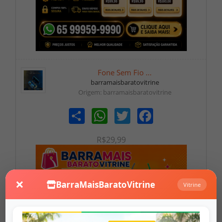
Fone Sem Fio ...
barramaisbaratovitrine
Origem: barramaisbaratovitrine
Share
WhatsApp
Twitter
Facebook
R$29,99
×
BarraMaisBaratoVitrine
Vitrine