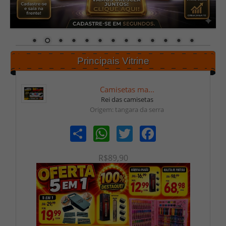
Principais Vitrine
Camisetas ma...
Rei das camisetas
Origem: tangara da serra
Share
WhatsApp
Twitter
Facebook
R$89,90