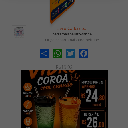
Livro Caderno...
barramaisbaratovitrine
Origem: barramaisbaratovitrine
Share
WhatsApp
Twitter
Facebook
R$19,92