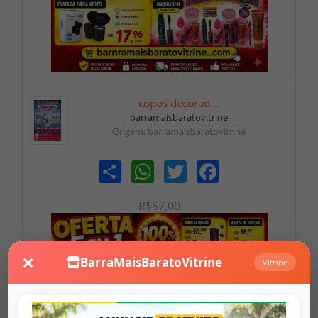
copos decorad...
barramaisbaratovitrine
Origem: barramaisbaratovitrine
Share
WhatsApp
Twitter
Facebook
R$57,00
×
BarraMaisBaratoVitrine
Vitrine