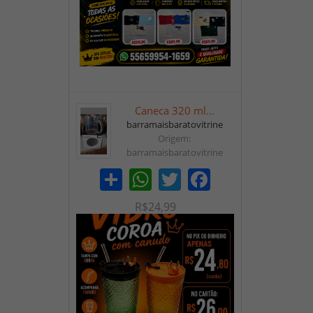
Caneca 320 ml...
barramaisbaratovitrine
Origem:
barramaisbaratovitrine
Share
WhatsApp
Twitter
Facebook
R$24,99