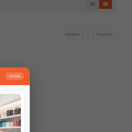
Anterior
1
Próximo
Vitrine
Falar no Whats