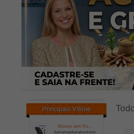
Todo
Principais Vitrine
Mouse sem fio...
barramaisbaratovitrine