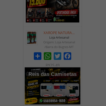
XAROPE NATURA...
Loja Artesanal
Origem: Loja Artesanal
/Barra do Bugres-MT
Share
WhatsApp
Twitter
Facebook
R$25,49
Reis das Camisetas