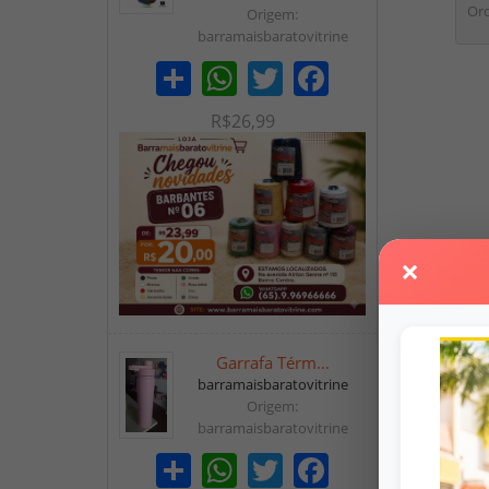
Ord
Origem:
barramaisbaratovitrine
Share
WhatsApp
Twitter
Facebook
R$26,99
×
Garrafa Térm...
barramaisbaratovitrine
Origem:
barramaisbaratovitrine
Share
WhatsApp
Twitter
Facebook