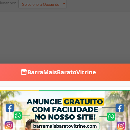
enar por :
BarraMaisBaratoVitrine
Falar no WhatsApp