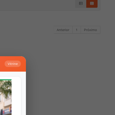
Anterior
1
Próximo
Vitrine
Falar no Whats