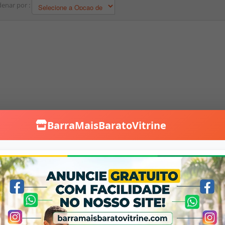
enar por :
BarraMaisBaratoVitrine
Falar no WhatsApp