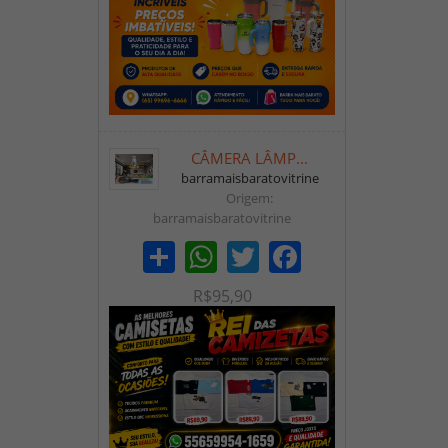
CÂMERA LÂMP...
barramaisbaratovitrine
Origem:
barramaisbaratovitrine
Share
WhatsApp
Twitter
Facebook
R$95,90