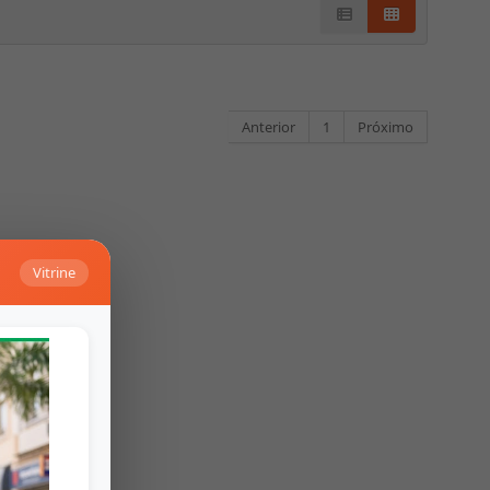
Anterior
1
Próximo
Vitrine
Falar no What