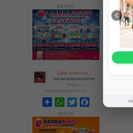
R$19,99
Falar no WhatsApp
Cabo Audio Au...
barramaisbaratovitrine
Origem:
barramaisbaratovitrine
Cl
Share
WhatsApp
Twitter
Facebook
R$8,99