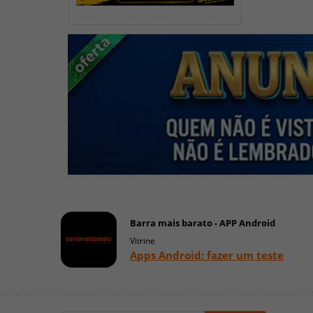
Barra mais barato - APP Android
Vitrine
Apps Android: fazer um teste