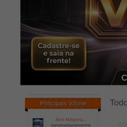
Todo
Principais Vitrine
Mini Máquina...
barramaisbaratovitrine