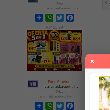
Ord
Origem:
barramaisbaratovitrine
Share
WhatsApp
Twitter
Facebook
R$155,99
×
Fone Bluetoot...
barramaisbaratovitrine
Origem:
barramaisbaratovitrine
Share
WhatsApp
Twitter
Facebook