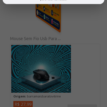
Mouse Sem Fio Usb Para ...
Origem:
barramaisbaratovitrine
R$ 27,99