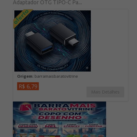
Adaptador OTG TIPO-C Pa...
Origem:
barramaisbaratovitrine
R$ 6,79
Mais Detalhes