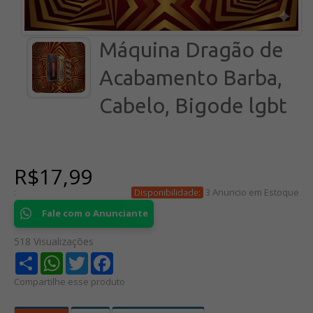
Máquina Dragão de
Acabamento Barba,
Cabelo, Bigode lgbt
R$17,99
:
3 Anuncio em Estoque
Disponibilidade:
Fale com o Anunciante
518 Visualizações
Share
WhatsApp
Twitter
Facebook
Compartilhe esse produto