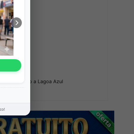
a!"
u drinks
(o kit)
 115 – subindo a Lagoa Azul
co!