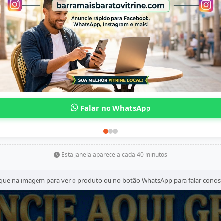
Modelo: Taça Vinhos Bistro
Frase inspiradora: "Aproveite sua vid
Kit com 2 peças
Design elegante para vinho, sucos o
Preços:
R$ 29,90
à vista no PIX ou dinheiro 
R$ 32,60
no cartão
Onde encontrar:
Loja física:
Avenida Airton Senna, nº
WhatsApp:
(65) 99696-6666
Esta janela aparece a cada 40 minutos
ique na imagem para ver o produto ou no botão WhatsApp para falar conos