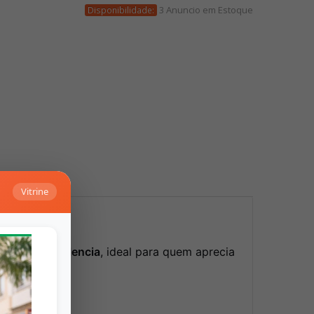
3 Anuncio em Estoque
Disponibilidade:
Vitrine
it de
Taça Valencia
, ideal para quem aprecia
ticação.
Falar no Whats