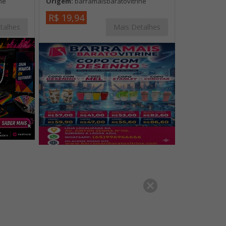
ne
Origem:
barramaisbaratovitrine
R$ 19,94
talhes
Mais Detalhes