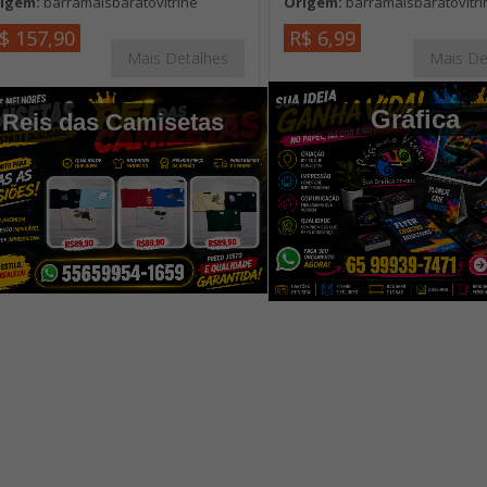
igem:
barramaisbaratovitrine
Origem:
barramaisbaratovitri
$ 157,90
R$ 6,99
Mais Detalhes
Mais De
Gráfica
Reis das Camisetas