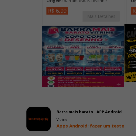
Origem:
barramaisbaratovitrine
Or
R$ 6,99
R
Mais Detalhes
Barra mais barato - APP Android
Vitrine
Apps Android: fazer um teste