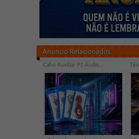
Anuncio Relacionados
Cabo Auxiliar P2 Áudio...
Têni