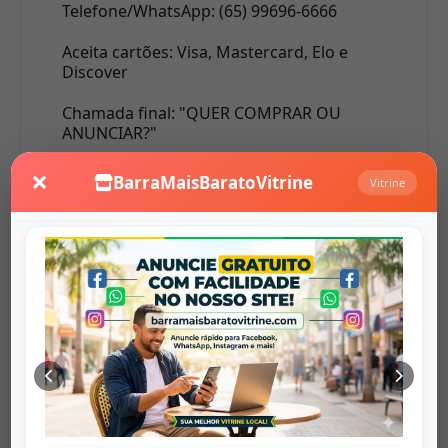
Telefone/WhatsApp: (65) 99696-6666
Aceita cartões: Visa, Mastercard, Elo e
Discover
Chamada final: "QUER COMPRAR OU
ANUNCIAR?"
×
BarraMaisBaratoVitrine
Vitrine
Falar no WhatsApp
Anuncio Relacionados
Lixeira Completa – Or...