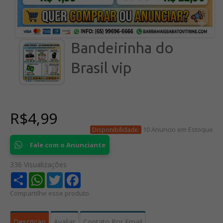
Bandeirinha do
Brasil vip
R$4,99
:
10 Anuncio em Estoque
Disponibilidade:
Fale com o Anunciante
336 Visualizações
Share
WhatsApp
Twitter
Facebook
Compartilhe esse produto
Descricao
Avaliar
Contato Por Email