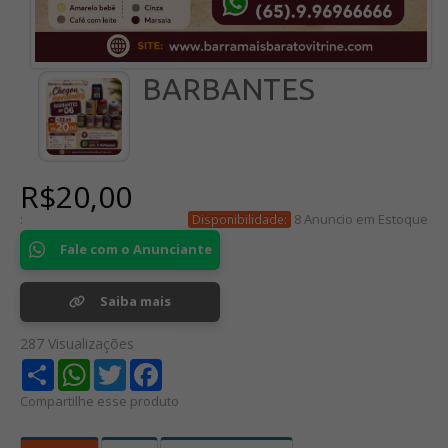
BARBANTES
R$20,00
:
8 Anuncio em Estoque
Disponibilidade:
Fale com o Anunciante
Saiba mais
287 Visualizações
Share
WhatsApp
Twitter
Facebook
Compartilhe esse produto