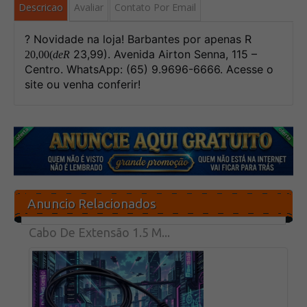
Descricao
Avaliar
Contato Por Email
? Novidade na loja! Barbantes por apenas R
20,00(deR
23,99). Avenida Airton Senna, 115 –
20
,
00
(
d
e
R
Centro. WhatsApp: (65) 9.9696-6666. Acesse o
site ou venha conferir!
Anuncio Relacionados
Cabo De Extensão 1.5 M...