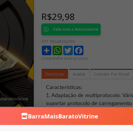
R$29,98
:
Fale com o Anunciante
341 Visualizações
Share
WhatsApp
Twitter
Facebook
Compartilhe esse produto
Descricao
Avaliar
Contato Por Email
Características:
1. Adaptação de multiprotocolo: Vári
suportar protocolo de carregamento
telefones/tablets/notebooks celulare
BarraMaisBaratoVitrine
2. Cargo rápido: Com o protocolo de 
cabeça da cabeça, 40 minutos pode 