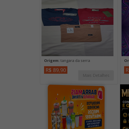
Origem:
tangara da serra
Or
R$ 89,90
R
Mais Detalhes