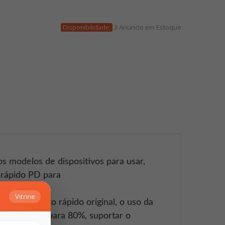
3 Anuncio em Estoque
Disponibilidade:
os modelos de dispositivos para usar,
 rápido PD para
s.
Vitrine
carregamento rápido original, o uso da
ser cobrado para 80%, suportar o