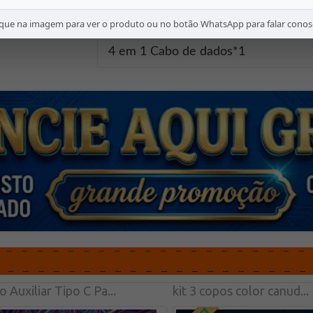
ique na imagem para ver o produto ou no botão WhatsApp para falar conos
Lista de embalagem:
4 em 1 Cabo de dados*1
 Auxiliar Tipo C Pa...
kit 3 copos color canud...