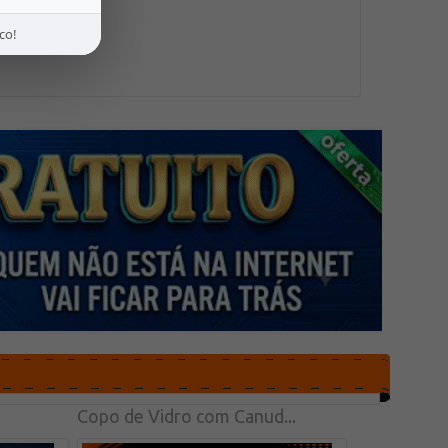
co!
Copo de Vidro com Canud...