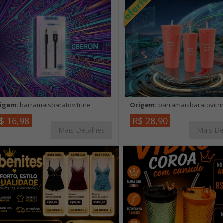
igem:
barramaisbaratovitrine
Origem:
barramaisbaratovitri
$ 16,98
R$ 28,90
Mais Detalhes
Mais De