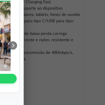
Android 65W Charging Fast.
 à vontade: Suporte ao dispositivo
Falar no Whats
elefones celulares, tablets, fones de ouvido
erface: tipo C para tipo C/USB para tipo-
bre enlatado de baixa perda carrega
s de alta corrente e nylon, resistente e
Velocidade de transmissão de 480mbps/s,
sincronizados.
OS
, iOS27W