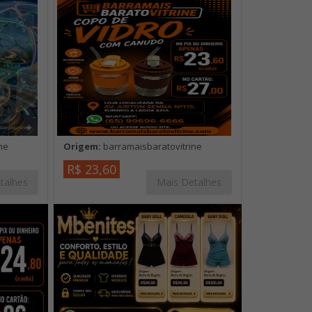
ne
Origem:
barramaisbaratovitrine
R$ 23,60
talhes
Mais Detalhes