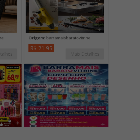
ne
Origem:
barramaisbaratovitrine
R$ 21,95
talhes
Mais Detalhes