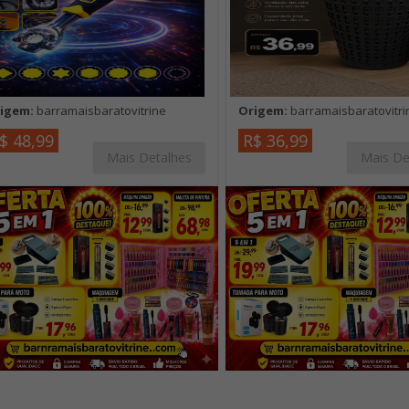
igem:
barramaisbaratovitrine
Origem:
barramaisbaratovitri
$ 48,99
R$ 36,99
Mais Detalhes
Mais De