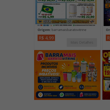
Origem:
barramaisbaratovitrine
Or
R$ 4,99
R
Mais Detalhes