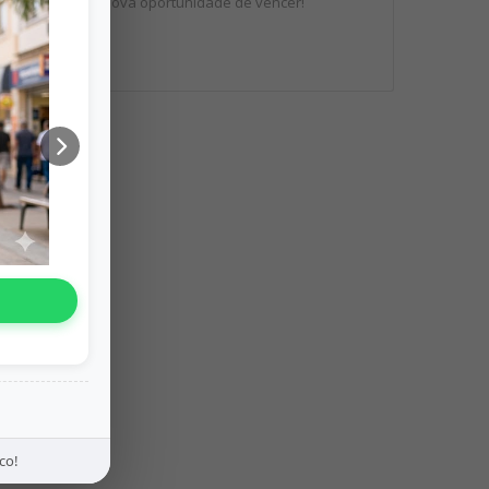
 todo dia é uma nova oportunidade de vencer!
sua rotina!
co!