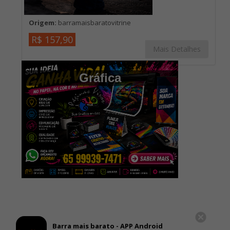
Origem:
barramaisbaratovitrine
R$ 157,90
Mais Detalhes
Gráfica
Barra mais barato - APP Android