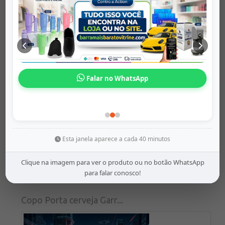
Origem:
barramaisbaratovitrine
R$ 34,69
Mais Detalhes
Falar no WhatsApp
Esta janela aparece a cada 40 minutos
Clique na imagem para ver o produto ou no botão WhatsApp
para falar conosco!
Copo Porta cerveja Garr...