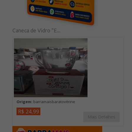
Caneca de Vidro "E...
Origem:
barramaisbaratovitrine
R$ 24,99
Mais Detalhes