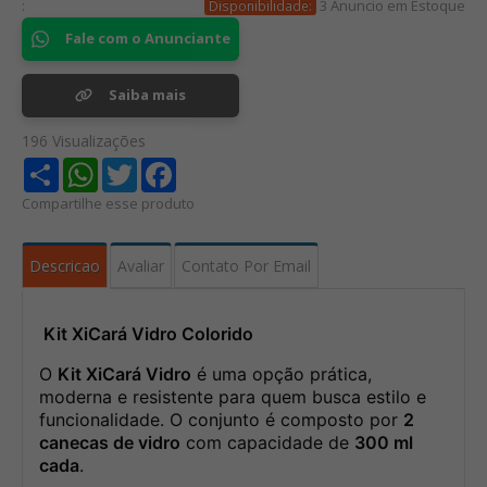
:
3 Anuncio em Estoque
Disponibilidade:
Fale com o Anunciante
Saiba mais
196 Visualizações
Share
WhatsApp
Twitter
Facebook
Compartilhe esse produto
Descricao
Avaliar
Contato Por Email
Kit XiCará Vidro Colorido
O
Kit XiCará Vidro
é uma opção prática,
moderna e resistente para quem busca estilo e
funcionalidade. O conjunto é composto por
2
canecas de vidro
com capacidade de
300 ml
cada
.