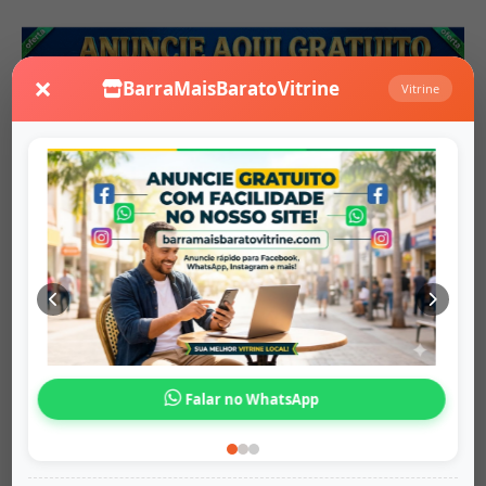
×
BarraMaisBaratoVitrine
Vitrine
Anuncio Relacionados
Mochila Escolar
Falar no WhatsApp
Origem:
barramaisbaratovitrine