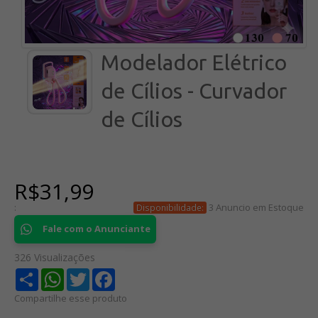
Modelador Elétrico
de Cílios - Curvador
de Cílios
R$31,99
:
3 Anuncio em Estoque
Disponibilidade:
Fale com o Anunciante
326 Visualizações
Share
WhatsApp
Twitter
Facebook
Compartilhe esse produto