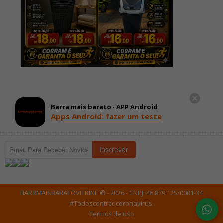
Barra mais barato - APP Android
Apps Android: fazer um teste
Inscrever
BARRMAISBARATOVITRINE © - 2026 - CNPJ: 46.879.125/0001-34
#Todoscontraocoronavírus
.
Termos de uso