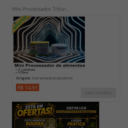
Mini Processador Tritur...
Origem:
barramaisbaratovitrine
R$ 14,91
Mais Detalhes