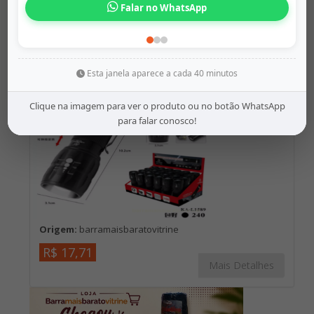
App
Lanterna tática zoom t...
Esta janela aparece a cada 40 minutos
Clique na imagem para ver o produto ou no botão WhatsApp
para falar conosco!
Origem:
barramaisbaratovitrine
R$ 17,71
Mais Detalhes