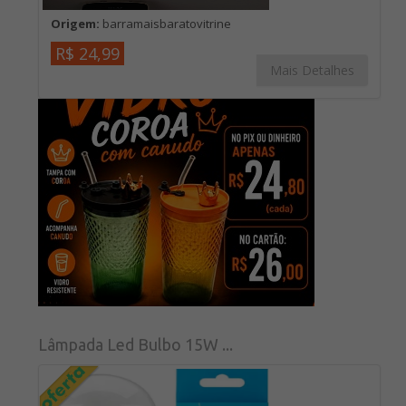
Origem:
barramaisbaratovitrine
R$ 24,99
Mais Detalhes
Lâmpada Led Bulbo 15W ...