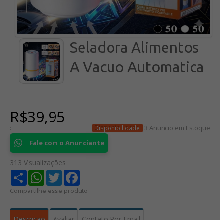
Seladora Alimentos
A Vacuo Automatica
R$39,95
:
3 Anuncio em Estoque
Disponibilidade:
Fale com o Anunciante
313 Visualizações
Share
WhatsApp
Twitter
Facebook
Compartilhe esse produto
Descricao
Avaliar
Contato Por Email